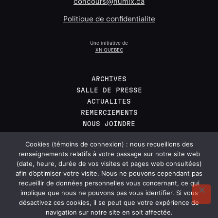
concours@numix.ca
Politique de confidentialite
Une initiative de
XN QUEBEC
ARCHIVES
SALLE DE PRESSE
ACTUALITES
REMERCIEMENTS
NOUS JOINDRE
EN
Cookies (témoins de connexion) : nous recueillons des
renseignements relatifs à votre passage sur notre site web
(date, heure, durée de vos visites et pages web consultées)
afin d’optimiser votre visite. Nous ne pouvons cependant pas
Inscrivez-vous a l'infolettre pour recevoir
recueillir de données personnelles vous concernant, ce qui
toutes les nouvelles des NUMIX.
implique que nous ne pouvons pas vous identifier. Si vous
désactivez ces cookies, il se peut que votre expérience de
navigation sur notre site en soit affectée.
S’INSCRIRE