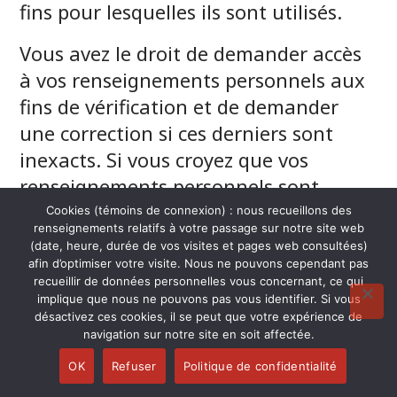
fins pour lesquelles ils sont utilisés.
Vous avez le droit de demander accès
à vos renseignements personnels aux
fins de vérification et de demander
une correction si ces derniers sont
inexacts. Si vous croyez que vos
renseignements personnels sont
inexacts ou si vous souhaitez avoir
Cookies (témoins de connexion) : nous recueillons des
renseignements relatifs à votre passage sur notre site web
accès à vos renseignements
(date, heure, durée de vos visites et pages web consultées)
personnels, vous pouvez faire une
afin d’optimiser votre visite. Nous ne pouvons cependant pas
recueillir de données personnelles vous concernant, ce qui
demande en utilisant les coordonnées
implique que nous ne pouvons pas vous identifier. Si vous
fournies à la fin de la présente
désactivez ces cookies, il se peut que votre expérience de
navigation sur notre site en soit affectée.
Politique.
OK
Refuser
Politique de confidentialité
Dans la mesure de nos moyens, nous