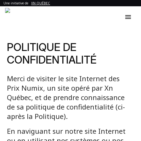
Une initiative de
XN QUÉBEC
menu
POLITIQUE DE
CONFIDENTIALITÉ
Merci de visiter le site Internet des
Prix Numix, un site opéré par Xn
Québec, et de prendre connaissance
de sa politique de confidentialité (ci-
après la Politique).
En naviguant sur notre site Internet
ou en utilisant nos systèmes ou nos