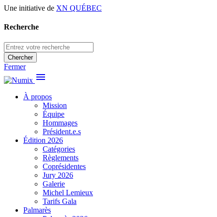
Une initiative de
XN QUÉBEC
Recherche
Chercher
Fermer
menu
À propos
Mission
Équipe
Hommages
Président.e.s
Édition 2026
Catégories
Règlements
Coprésidentes
Jury 2026
Galerie
Michel Lemieux
Tarifs Gala
Palmarès