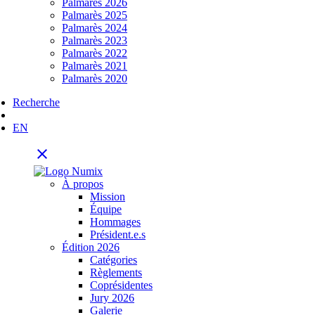
Palmarès 2026
Palmarès 2025
Palmarès 2024
Palmarès 2023
Palmarès 2022
Palmarès 2021
Palmarès 2020
Recherche
EN
close
À propos
Mission
Équipe
Hommages
Président.e.s
Édition 2026
Catégories
Règlements
Coprésidentes
Jury 2026
Galerie