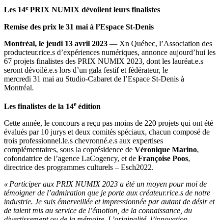
e
Les 14
PRIX NUMIX dévoilent leurs finalistes
Remise des prix le 31 mai à l’Espace St-Denis
Montréal, le jeudi 13 avril 2023
— Xn Québec, l’Association des
producteur.rice.s d’expériences numériques, annonce aujourd’hui les
67 projets finalistes des PRIX NUMIX 2023, dont les lauréat.e.s
seront dévoilé.e.s lors d’un gala festif et fédérateur, le
mercredi 31 mai au Studio-Cabaret de l’Espace St-Denis à
Montréal.
e
Les finalistes de la 14
édition
Cette année, le concours a reçu pas moins de 220 projets qui ont été
évalués par 10 jurys et deux comités spéciaux, chacun composé de
trois professionnel.le.s chevronné.e.s aux expertises
complémentaires, sous la coprésidence de
Véronique Marino
,
cofondatrice de l’agence LaCogency, et de
Françoise Poos
,
directrice des programmes culturels – Esch2022.
« Participer aux PRIX NUMIX 2023 a été un moyen pour moi de
témoigner de l’admiration que je porte aux créateur.rice.s de notre
industrie. Je suis émerveillée et impressionnée par autant de désir et
de talent mis au service de l’émotion, de la connaissance, du
divertissement ou de la mémoire. L’originalité, l’innovation,