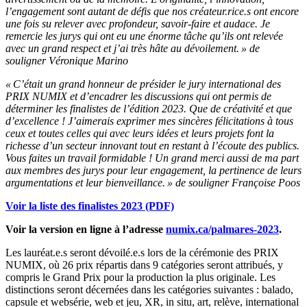
l’engagement sont autant de défis que nos créateur.rice.s ont encore
une fois su relever avec profondeur, savoir-faire et audace. Je
remercie les jurys qui ont eu une énorme tâche qu’ils ont relevée
avec un grand respect et j’ai très hâte au dévoilement. » de
souligner Véronique Marino
« C’était un grand honneur de présider le jury international des
PRIX NUMIX et d’encadrer les discussions qui ont permis de
déterminer les finalistes de l’édition 2023. Que de créativité et que
d’excellence ! J’aimerais exprimer mes sincères félicitations à tous
ceux et toutes celles qui avec leurs idées et leurs projets font la
richesse d’un secteur innovant tout en restant à l’écoute des publics.
Vous faites un travail formidable ! Un grand merci aussi de ma part
aux membres des jurys pour leur engagement, la pertinence de leurs
argumentations et leur bienveillance. »
de souligner Françoise Poos
Voir la liste des finalistes 2023 (PDF)
Voir la version en ligne à l’adresse
numix.ca/palmares-2023
.
Les lauréat.e.s seront dévoilé.e.s lors de la cérémonie des PRIX
NUMIX, où 26 prix répartis dans 9 catégories seront attribués, y
compris le Grand Prix pour la production la plus originale. Les
distinctions seront décernées dans les catégories suivantes : balado,
capsule et websérie, web et jeu, XR, in situ, art, relève, international