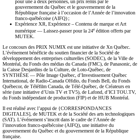
pour une à deux personnes, un prix remis par le
gouvernement du Québec et le gouvernement de la
République française à l’occasion de l’Année de l’innovation
franco-québécoise (AIFQ) ;
Expérience XR, Expérience – Contenu de marque et Art
e
numérique — Laissez-passer pour la 24
édition offerts par
MUTEK.
Le concours des PRIX NUMIX est une initiative de Xn Québec.
L’événement bénéficie du soutien financier de la Société de
développement des entreprises culturelles (SODEC), de la Ville de
Montréal, du Fonds des médias du Canada (FMC), de Panasonic, de
la Caisse Desjardins de la Culture, de Loto-Québec, de
SYNTHÈSE — Pôle Image Québec, d’Investissement Québec
International, de Radio-Canada OHdio, du Fonds Bell, du Fonds
Québecor, de Téléfilm Canada, de Télé-Québec, de Créateurs en
série (une initiative d’Unis TV et TV5), de Lafond, d’ICI TOU.TV,
du Fonds indépendant de production (FIP) et de HUB Montréal.
Il est réalisé avec l’appui de {CORRESPONDANCES
DIGITALES], de MUTEK et de la Société des arts technologiques
(SAT). L’événement s’inscrit dans le cadre de l’Année de
l’innovation franco-québécoise (AIFQ), une initiative du
gouvernement du Québec et du gouvernement de la République
française.