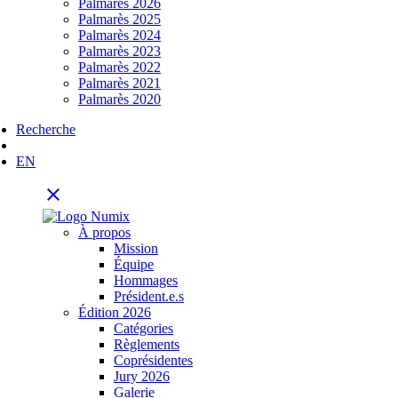
Palmarès 2026
Palmarès 2025
Palmarès 2024
Palmarès 2023
Palmarès 2022
Palmarès 2021
Palmarès 2020
Recherche
EN
close
À propos
Mission
Équipe
Hommages
Président.e.s
Édition 2026
Catégories
Règlements
Coprésidentes
Jury 2026
Galerie