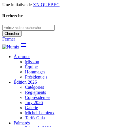
Une initiative de
XN QUÉBEC
Recherche
Chercher
Fermer
menu
À propos
Mission
Équipe
Hommages
Président.e.s
Édition 2026
Catégories
Règlements
Coprésidentes
Jury 2026
Galerie
Michel Lemieux
Tarifs Gala
Palmarès