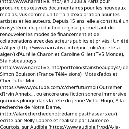
(http://www.narrative.info/) en 2008 à Paris pour
produire des œuvres documentaires pour les nouveaux
médias, vus comme un terrain d’exploration pour les
artistes et les auteurs. Depuis 15 ans, elle a constitué un
écosystème de production original permettant de
renouveler les modes de financement et de
collaborations avec des acteurs publics et privés : Un été
à Alger (http://www.narrative.info/portfolio/un-ete-a-
alger/) d’Aurélie Charon et Caroline Gillet (TV5 Monde),
Stainsbeaupays
(http://www.narrative.info/portfolio/stainsbeaupays/) de
Simon Bouisson (France Télévisions), Mots d’ados et
Cher Futur Moi
(https://www.youtube.com/c/cherfuturmoi) Outremer
d’Irvin Anneix… ou encore une fiction sonore immersive
qui nous plonge dans la tête du jeune Victor Hugo, A la
recherche de Notre Dame,
(http://alarecherchedenotredame.pasthasears.eu/)
écrite par Nelly Labère et réalisée par Laurence
Courtois, sur Audible (https://www.audible.fr/pd/A-la-