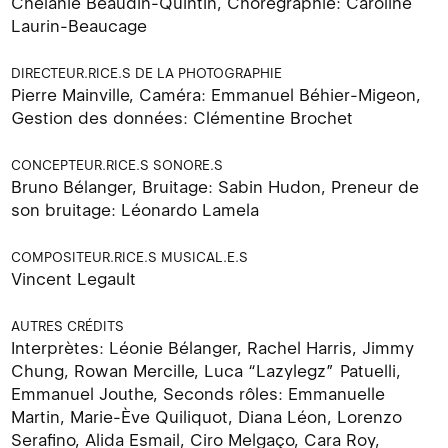
Chélanie Beaudin-Quintin, Chorégraphie: Caroline
Laurin-Beaucage
DIRECTEUR.RICE.S DE LA PHOTOGRAPHIE
Pierre Mainville, Caméra: Emmanuel Béhier-Migeon,
Gestion des données: Clémentine Brochet
CONCEPTEUR.RICE.S SONORE.S
Bruno Bélanger, Bruitage: Sabin Hudon, Preneur de
son bruitage: Léonardo Lamela
COMPOSITEUR.RICE.S MUSICAL.E.S
Vincent Legault
AUTRES CRÉDITS
Interprètes: Léonie Bélanger, Rachel Harris, Jimmy
Chung, Rowan Mercille, Luca “Lazylegz” Patuelli,
Emmanuel Jouthe, Seconds rôles: Emmanuelle
Martin, Marie-Ève Quiliquot, Diana Léon, Lorenzo
Serafino, Alida Esmail, Ciro Melgaço, Cara Roy,