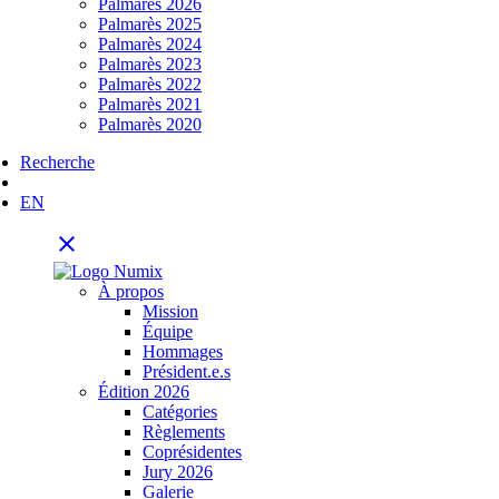
Palmarès 2026
Palmarès 2025
Palmarès 2024
Palmarès 2023
Palmarès 2022
Palmarès 2021
Palmarès 2020
Recherche
EN
close
À propos
Mission
Équipe
Hommages
Président.e.s
Édition 2026
Catégories
Règlements
Coprésidentes
Jury 2026
Galerie