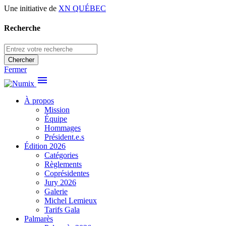
Une initiative de
XN QUÉBEC
Recherche
Chercher
Fermer
menu
À propos
Mission
Équipe
Hommages
Président.e.s
Édition 2026
Catégories
Règlements
Coprésidentes
Jury 2026
Galerie
Michel Lemieux
Tarifs Gala
Palmarès