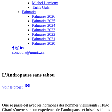
Michel Lemieux
Tarifs Gala
Palmarès
Palmarès 2026
Palmarès 2025
Palmarès 2024
Palmarès 2023
Palmarès 2022
Palmarès 2021
Palmarès 2020
concours@numix.ca
L’Andropause sans tabou
link
Voir le projet
Que se passe-t-il avec les hormones des hommes vieillissants? Hugo
Girard s’ouvre sur son expérience de l’andropause et brise les tabous