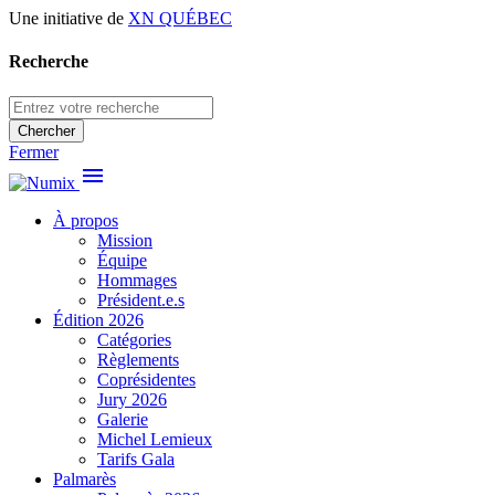
Une initiative de
XN QUÉBEC
Recherche
Chercher
Fermer
menu
À propos
Mission
Équipe
Hommages
Président.e.s
Édition 2026
Catégories
Règlements
Coprésidentes
Jury 2026
Galerie
Michel Lemieux
Tarifs Gala
Palmarès