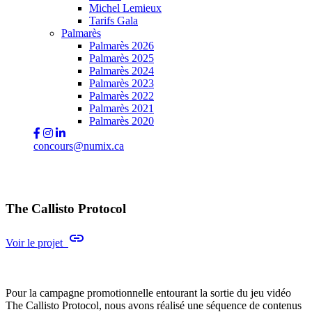
Michel Lemieux
Tarifs Gala
Palmarès
Palmarès 2026
Palmarès 2025
Palmarès 2024
Palmarès 2023
Palmarès 2022
Palmarès 2021
Palmarès 2020
concours@numix.ca
The Callisto Protocol
link
Voir le projet
Pour la campagne promotionnelle entourant la sortie du jeu vidéo
The Callisto Protocol, nous avons réalisé une séquence de contenus