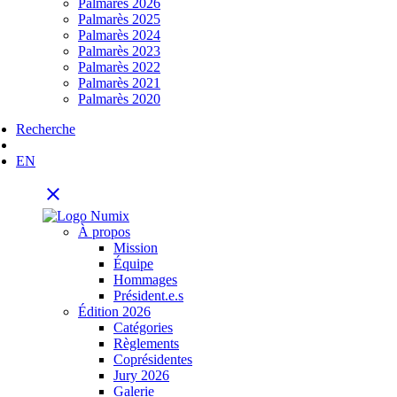
Palmarès 2026
Palmarès 2025
Palmarès 2024
Palmarès 2023
Palmarès 2022
Palmarès 2021
Palmarès 2020
Recherche
EN
close
À propos
Mission
Équipe
Hommages
Président.e.s
Édition 2026
Catégories
Règlements
Coprésidentes
Jury 2026
Galerie