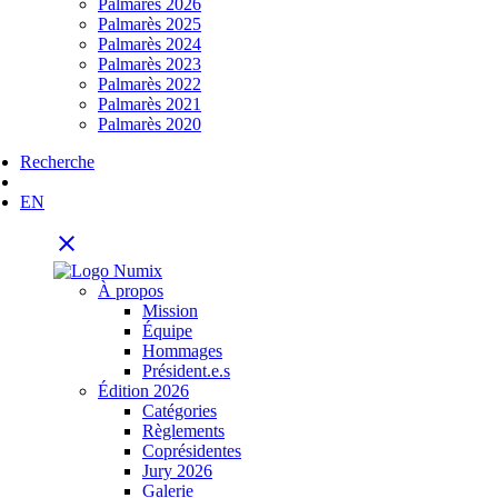
Palmarès 2026
Palmarès 2025
Palmarès 2024
Palmarès 2023
Palmarès 2022
Palmarès 2021
Palmarès 2020
Recherche
EN
close
À propos
Mission
Équipe
Hommages
Président.e.s
Édition 2026
Catégories
Règlements
Coprésidentes
Jury 2026
Galerie