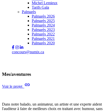
Michel Lemieux
Tarifs Gala
Palmarès
Palmarès 2026
Palmarès 2025
Palmarès 2024
Palmarès 2023
Palmarès 2022
Palmarès 2021
Palmarès 2020
concours@numix.ca
Mes/aventures
link
Voir le projet
Dans notre balado, un animateur, un artiste et une experte aident
l'auditeur à faire de meilleurs choix en traitant avec humour, sans