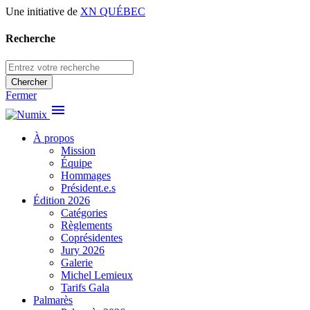
Une initiative de
XN QUÉBEC
Recherche
Chercher
Fermer
menu
À propos
Mission
Équipe
Hommages
Président.e.s
Édition 2026
Catégories
Règlements
Coprésidentes
Jury 2026
Galerie
Michel Lemieux
Tarifs Gala
Palmarès