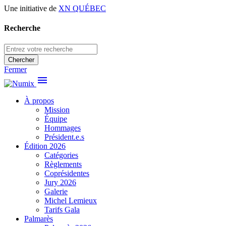
Une initiative de
XN QUÉBEC
Recherche
Chercher
Fermer
menu
À propos
Mission
Équipe
Hommages
Président.e.s
Édition 2026
Catégories
Règlements
Coprésidentes
Jury 2026
Galerie
Michel Lemieux
Tarifs Gala
Palmarès