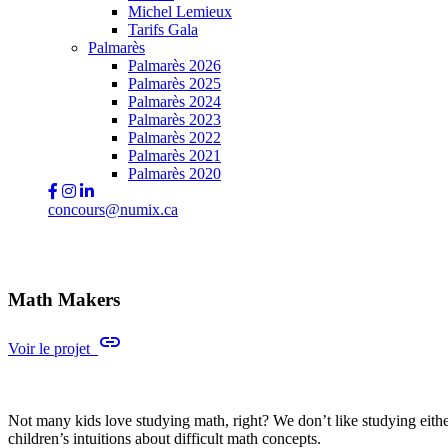
Michel Lemieux
Tarifs Gala
Palmarès
Palmarès 2026
Palmarès 2025
Palmarès 2024
Palmarès 2023
Palmarès 2022
Palmarès 2021
Palmarès 2020
concours@numix.ca
Math Makers
link
Voir le projet
Not many kids love studying math, right? We don’t like studying eit
children’s intuitions about difficult math concepts.