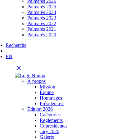
Palmarès 2026
Palmarès 2025
Palmarès 2024
Palmarès 2023
Palmarès 2022
Palmarès 2021
Palmarès 2020
Recherche
EN
close
À propos
Mission
Équipe
Hommages
Président.e.s
Édition 2026
Catégories
Règlements
Coprésidentes
Jury 2026
Galerie