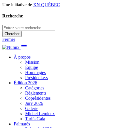
Une initiative de
XN QUÉBEC
Recherche
Chercher
Fermer
menu
À propos
Mission
Équipe
Hommages
Président.e.s
Édition 2026
Catégories
Règlements
Coprésidentes
Jury 2026
Galerie
Michel Lemieux
Tarifs Gala
Palmarès