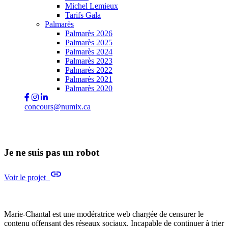
Michel Lemieux
Tarifs Gala
Palmarès
Palmarès 2026
Palmarès 2025
Palmarès 2024
Palmarès 2023
Palmarès 2022
Palmarès 2021
Palmarès 2020
concours@numix.ca
Je ne suis pas un robot
link
Voir le projet
Marie-Chantal est une modératrice web chargée de censurer le
contenu offensant des réseaux sociaux. Incapable de continuer à trier