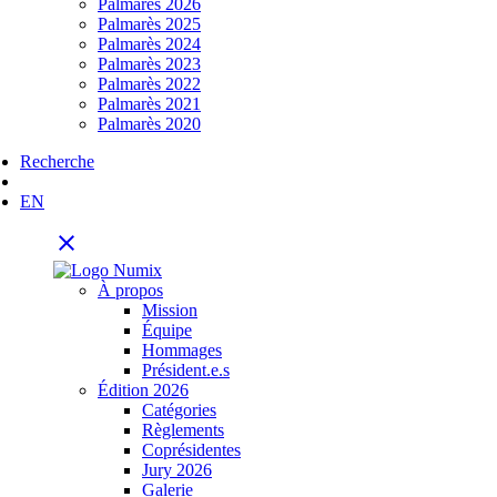
Palmarès 2026
Palmarès 2025
Palmarès 2024
Palmarès 2023
Palmarès 2022
Palmarès 2021
Palmarès 2020
Recherche
EN
close
À propos
Mission
Équipe
Hommages
Président.e.s
Édition 2026
Catégories
Règlements
Coprésidentes
Jury 2026
Galerie