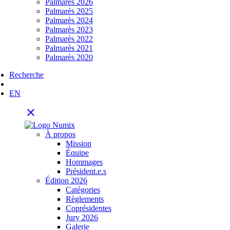
Palmarès 2026
Palmarès 2025
Palmarès 2024
Palmarès 2023
Palmarès 2022
Palmarès 2021
Palmarès 2020
Recherche
EN
close
À propos
Mission
Équipe
Hommages
Président.e.s
Édition 2026
Catégories
Règlements
Coprésidentes
Jury 2026
Galerie