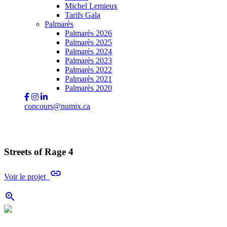
Michel Lemieux
Tarifs Gala
Palmarès
Palmarès 2026
Palmarès 2025
Palmarès 2024
Palmarès 2023
Palmarès 2022
Palmarès 2021
Palmarès 2020
concours@numix.ca
Streets of Rage 4
link
Voir le projet
zoom_in