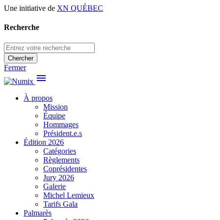
Une initiative de
XN QUÉBEC
Recherche
Chercher
Fermer
menu
À propos
Mission
Équipe
Hommages
Président.e.s
Édition 2026
Catégories
Règlements
Coprésidentes
Jury 2026
Galerie
Michel Lemieux
Tarifs Gala
Palmarès