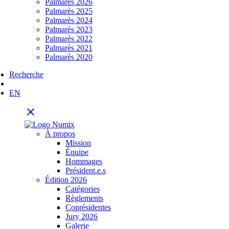
Palmarès 2026
Palmarès 2025
Palmarès 2024
Palmarès 2023
Palmarès 2022
Palmarès 2021
Palmarès 2020
Recherche
EN
close
À propos
Mission
Équipe
Hommages
Président.e.s
Édition 2026
Catégories
Règlements
Coprésidentes
Jury 2026
Galerie