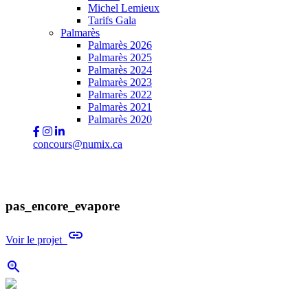
Michel Lemieux
Tarifs Gala
Palmarès
Palmarès 2026
Palmarès 2025
Palmarès 2024
Palmarès 2023
Palmarès 2022
Palmarès 2021
Palmarès 2020
concours@numix.ca
pas_encore_evapore
link
Voir le projet
zoom_in