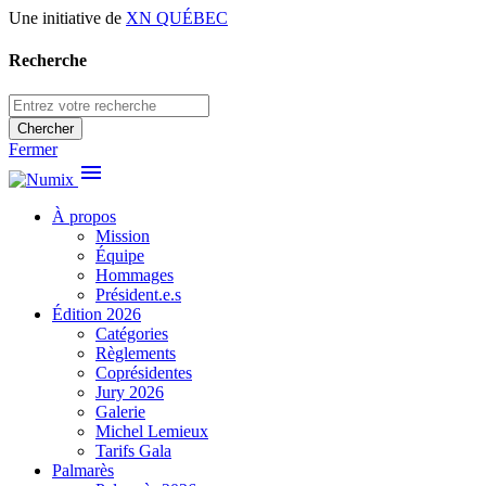
Une initiative de
XN QUÉBEC
Recherche
Chercher
Fermer
menu
À propos
Mission
Équipe
Hommages
Président.e.s
Édition 2026
Catégories
Règlements
Coprésidentes
Jury 2026
Galerie
Michel Lemieux
Tarifs Gala
Palmarès