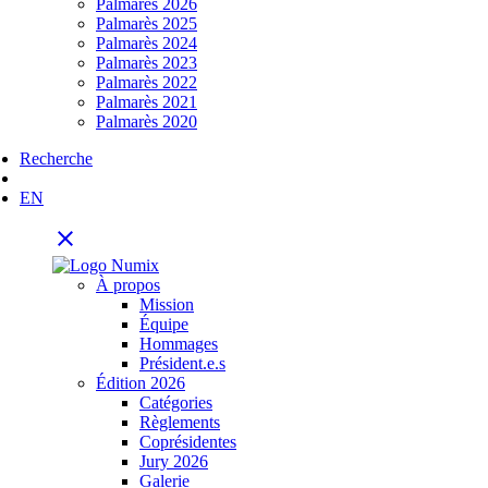
Palmarès 2026
Palmarès 2025
Palmarès 2024
Palmarès 2023
Palmarès 2022
Palmarès 2021
Palmarès 2020
Recherche
EN
close
À propos
Mission
Équipe
Hommages
Président.e.s
Édition 2026
Catégories
Règlements
Coprésidentes
Jury 2026
Galerie