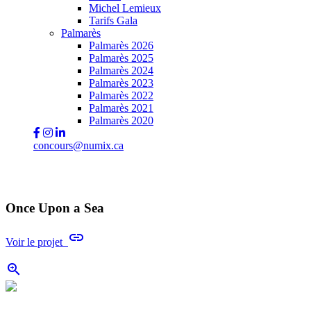
Michel Lemieux
Tarifs Gala
Palmarès
Palmarès 2026
Palmarès 2025
Palmarès 2024
Palmarès 2023
Palmarès 2022
Palmarès 2021
Palmarès 2020
concours@numix.ca
Once Upon a Sea
link
Voir le projet
zoom_in