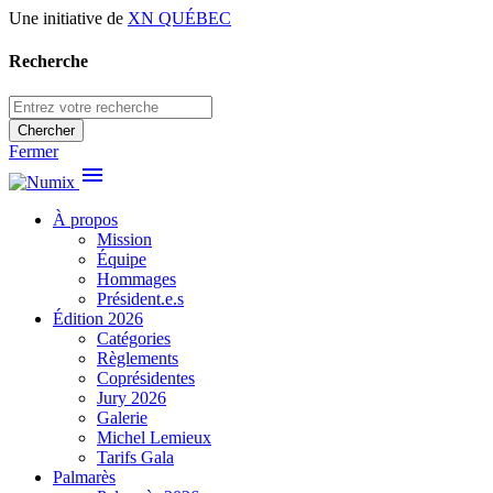
Une initiative de
XN QUÉBEC
Recherche
Chercher
Fermer
menu
À propos
Mission
Équipe
Hommages
Président.e.s
Édition 2026
Catégories
Règlements
Coprésidentes
Jury 2026
Galerie
Michel Lemieux
Tarifs Gala
Palmarès