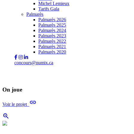
Michel Lemieux
Tarifs Gala
Palmarès
Palmarès 2026
Palmarès 2025
Palmarès 2024
Palmarès 2023
Palmarès 2022
Palmarès 2021
Palmarès 2020
concours@numix.ca
On joue
link
Voir le projet
zoom_in