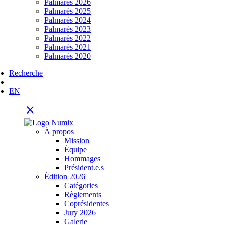
Palmarès 2026
Palmarès 2025
Palmarès 2024
Palmarès 2023
Palmarès 2022
Palmarès 2021
Palmarès 2020
Recherche
EN
close
À propos
Mission
Équipe
Hommages
Président.e.s
Édition 2026
Catégories
Règlements
Coprésidentes
Jury 2026
Galerie