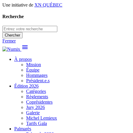
Une initiative de
XN QUÉBEC
Recherche
Chercher
Fermer
menu
À propos
Mission
Équipe
Hommages
Président.e.s
Édition 2026
Catégories
Règlements
Coprésidentes
Jury 2026
Galerie
Michel Lemieux
Tarifs Gala
Palmarès