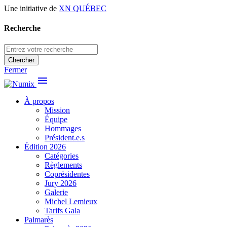
Une initiative de
XN QUÉBEC
Recherche
Chercher
Fermer
menu
À propos
Mission
Équipe
Hommages
Président.e.s
Édition 2026
Catégories
Règlements
Coprésidentes
Jury 2026
Galerie
Michel Lemieux
Tarifs Gala
Palmarès