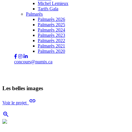
Michel Lemieux
Tarifs Gala
Palmarès
Palmarès 2026
Palmarès 2025
Palmarès 2024
Palmarès 2023
Palmarès 2022
Palmarès 2021
Palmarès 2020
concours@numix.ca
Les belles images
link
Voir le projet
zoom_in