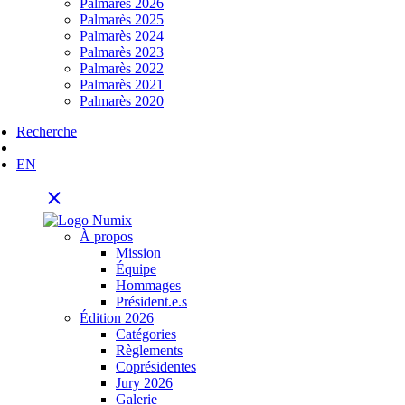
Palmarès 2026
Palmarès 2025
Palmarès 2024
Palmarès 2023
Palmarès 2022
Palmarès 2021
Palmarès 2020
Recherche
EN
close
À propos
Mission
Équipe
Hommages
Président.e.s
Édition 2026
Catégories
Règlements
Coprésidentes
Jury 2026
Galerie