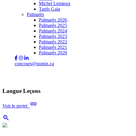
Michel Lemieux
Tarifs Gala
Palmarès
Palmarès 2026
Palmarès 2025
Palmarès 2024
Palmarès 2023
Palmarès 2022
Palmarès 2021
Palmarès 2020
concours@numix.ca
Langue Leçons
link
Voir le projet
zoom_in