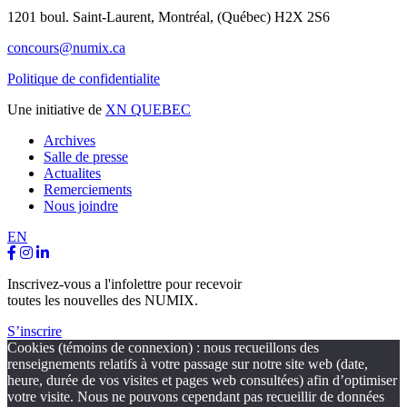
1201 boul. Saint-Laurent,
Montréal, (Québec) H2X 2S6
concours@numix.ca
Politique de confidentialite
Une initiative de
XN QUEBEC
Archives
Salle de presse
Actualites
Remerciements
Nous joindre
EN
Inscrivez-vous a l'infolettre pour recevoir
toutes les nouvelles des NUMIX.
S’inscrire
Cookies (témoins de connexion) : nous recueillons des
renseignements relatifs à votre passage sur notre site web (date,
heure, durée de vos visites et pages web consultées) afin d’optimiser
votre visite. Nous ne pouvons cependant pas recueillir de données