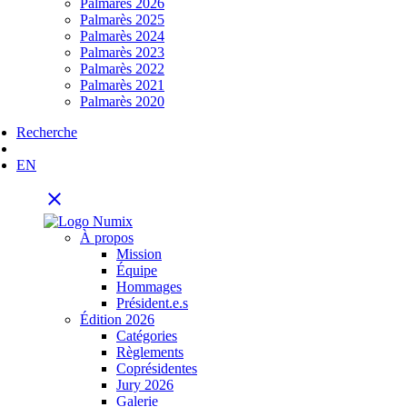
Palmarès 2026
Palmarès 2025
Palmarès 2024
Palmarès 2023
Palmarès 2022
Palmarès 2021
Palmarès 2020
Recherche
EN
close
À propos
Mission
Équipe
Hommages
Président.e.s
Édition 2026
Catégories
Règlements
Coprésidentes
Jury 2026
Galerie