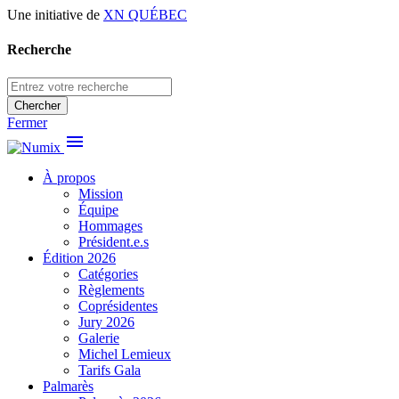
Une initiative de
XN QUÉBEC
Recherche
Chercher
Fermer
menu
À propos
Mission
Équipe
Hommages
Président.e.s
Édition 2026
Catégories
Règlements
Coprésidentes
Jury 2026
Galerie
Michel Lemieux
Tarifs Gala
Palmarès