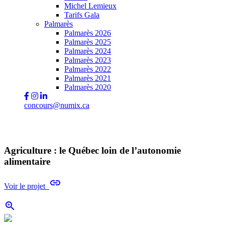
Michel Lemieux
Tarifs Gala
Palmarès
Palmarès 2026
Palmarès 2025
Palmarès 2024
Palmarès 2023
Palmarès 2022
Palmarès 2021
Palmarès 2020
concours@numix.ca
Agriculture : le Québec loin de l’autonomie
alimentaire
link
Voir le projet
zoom_in