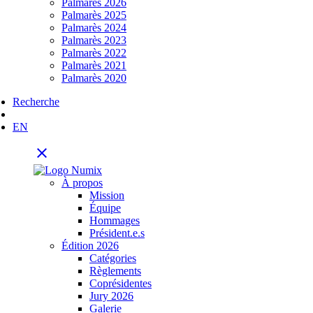
Palmarès 2026
Palmarès 2025
Palmarès 2024
Palmarès 2023
Palmarès 2022
Palmarès 2021
Palmarès 2020
Recherche
EN
close
À propos
Mission
Équipe
Hommages
Président.e.s
Édition 2026
Catégories
Règlements
Coprésidentes
Jury 2026
Galerie