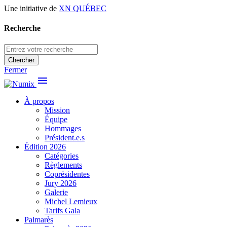
Une initiative de
XN QUÉBEC
Recherche
Chercher
Fermer
menu
À propos
Mission
Équipe
Hommages
Président.e.s
Édition 2026
Catégories
Règlements
Coprésidentes
Jury 2026
Galerie
Michel Lemieux
Tarifs Gala
Palmarès