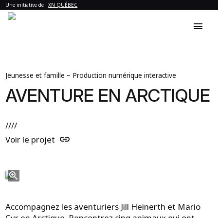
Une initiative de
XN QUÉBEC
menu
Jeunesse et famille – Production numérique interactive
AVENTURE EN ARCTIQUE
////
link
Voir le projet
zoom_in
Accompagnez les aventuriers Jill Heinerth et Mario
Cyr en Arctique. Rencontrez cinq animaux qui ont