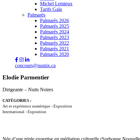
Michel Lemieux
Tarifs Gala
Palmarès
Palmarès 2026
Palmarès 2025
Palmarès 2024
Palmarès 2023
Palmarès 2022
Palmarès 2021
Palmarès 2020
concours@numix.ca
Elodie Parmentier
Dirigeante – Nuits Noires
CATÉGORIES :
Art et expérience numérique - Exposition
International - Exposition
Née d’une triple expertise en médiation culturelle (Sorbonne Nouvelle