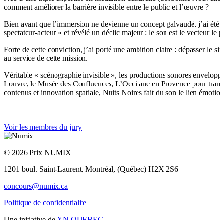
comment améliorer la barrière invisible entre le public et l’œuvre ?
Bien avant que l’immersion ne devienne un concept galvaudé, j’ai ét
spectateur-acteur » et révélé un déclic majeur : le son est le vecteur l
Forte de cette conviction, j’ai porté une ambition claire : dépasser le 
au service de cette mission.
Véritable « scénographie invisible », les productions sonores envelop
Louvre, le Musée des Confluences, L’Occitane en Provence pour transf
contenus et innovation spatiale, Nuits Noires fait du son le lien émotio
Voir les membres du jury
© 2026 Prix NUMIX
1201 boul. Saint-Laurent,
Montréal, (Québec) H2X 2S6
concours@numix.ca
Politique de confidentialite
Une initiative de
XN QUEBEC