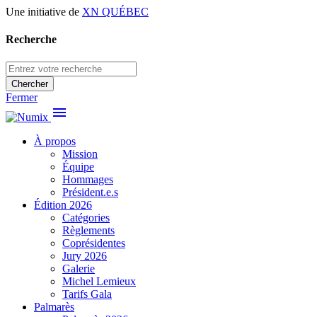
Une initiative de
XN QUÉBEC
Recherche
Chercher
Fermer
menu
À propos
Mission
Équipe
Hommages
Président.e.s
Édition 2026
Catégories
Règlements
Coprésidentes
Jury 2026
Galerie
Michel Lemieux
Tarifs Gala
Palmarès