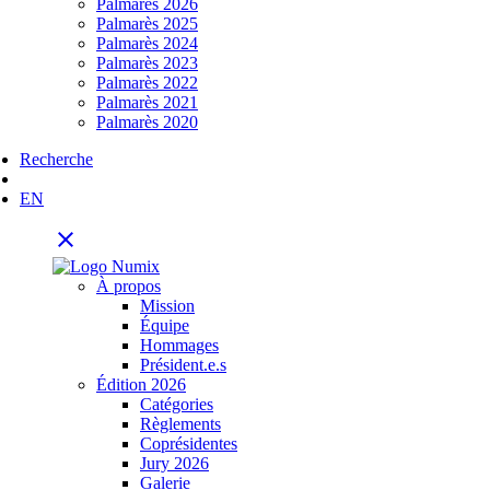
Palmarès 2026
Palmarès 2025
Palmarès 2024
Palmarès 2023
Palmarès 2022
Palmarès 2021
Palmarès 2020
Recherche
EN
close
À propos
Mission
Équipe
Hommages
Président.e.s
Édition 2026
Catégories
Règlements
Coprésidentes
Jury 2026
Galerie