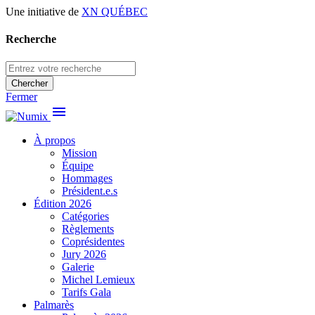
Une initiative de
XN QUÉBEC
Recherche
Chercher
Fermer
menu
À propos
Mission
Équipe
Hommages
Président.e.s
Édition 2026
Catégories
Règlements
Coprésidentes
Jury 2026
Galerie
Michel Lemieux
Tarifs Gala
Palmarès