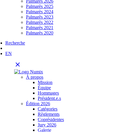
Palmarès 2026
Palmarès 2025
Palmarès 2024
Palmarès 2023
Palmarès 2022
Palmarès 2021
Palmarès 2020
Recherche
EN
close
À propos
Mission
Équipe
Hommages
Président.e.s
Édition 2026
Catégories
Règlements
Coprésidentes
Jury 2026
Galerie