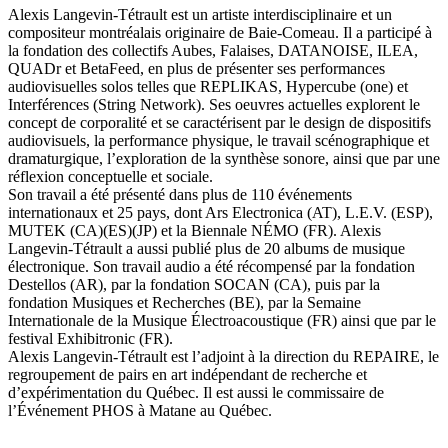
Alexis Langevin-Tétrault est un artiste interdisciplinaire et un
compositeur montréalais originaire de Baie-Comeau. Il a participé à
la fondation des collectifs Aubes, Falaises, DATANOISE, ILEA,
QUADr et BetaFeed, en plus de présenter ses performances
audiovisuelles solos telles que REPLIKAS, Hypercube (one) et
Interférences (String Network). Ses oeuvres actuelles explorent le
concept de corporalité et se caractérisent par le design de dispositifs
audiovisuels, la performance physique, le travail scénographique et
dramaturgique, l’exploration de la synthèse sonore, ainsi que par une
réflexion conceptuelle et sociale.
Son travail a été présenté dans plus de 110 événements
internationaux et 25 pays, dont Ars Electronica (AT), L.E.V. (ESP),
MUTEK (CA)(ES)(JP) et la Biennale NÉMO (FR). Alexis
Langevin-Tétrault a aussi publié plus de 20 albums de musique
électronique. Son travail audio a été récompensé par la fondation
Destellos (AR), par la fondation SOCAN (CA), puis par la
fondation Musiques et Recherches (BE), par la Semaine
Internationale de la Musique Électroacoustique (FR) ainsi que par le
festival Exhibitronic (FR).
Alexis Langevin-Tétrault est l’adjoint à la direction du REPAIRE, le
regroupement de pairs en art indépendant de recherche et
d’expérimentation du Québec. Il est aussi le commissaire de
l’Événement PHOS à Matane au Québec.