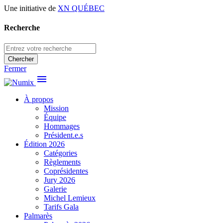
Une initiative de
XN QUÉBEC
Recherche
Chercher
Fermer
menu
À propos
Mission
Équipe
Hommages
Président.e.s
Édition 2026
Catégories
Règlements
Coprésidentes
Jury 2026
Galerie
Michel Lemieux
Tarifs Gala
Palmarès