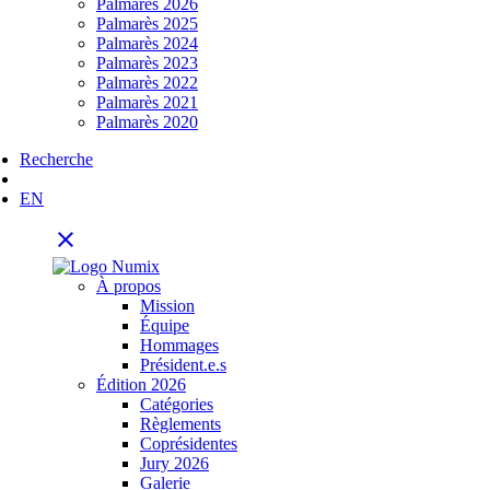
Palmarès 2026
Palmarès 2025
Palmarès 2024
Palmarès 2023
Palmarès 2022
Palmarès 2021
Palmarès 2020
Recherche
EN
close
À propos
Mission
Équipe
Hommages
Président.e.s
Édition 2026
Catégories
Règlements
Coprésidentes
Jury 2026
Galerie