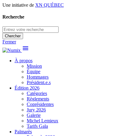
Une initiative de
XN QUÉBEC
Recherche
Chercher
Fermer
menu
À propos
Mission
Équipe
Hommages
Président.e.s
Édition 2026
Catégories
Règlements
Coprésidentes
Jury 2026
Galerie
Michel Lemieux
Tarifs Gala
Palmarès