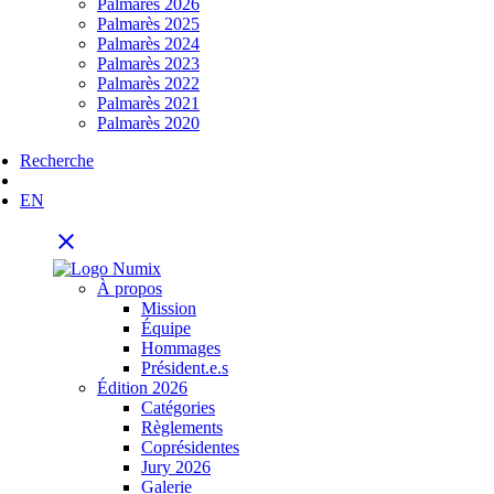
Palmarès 2026
Palmarès 2025
Palmarès 2024
Palmarès 2023
Palmarès 2022
Palmarès 2021
Palmarès 2020
Recherche
EN
close
À propos
Mission
Équipe
Hommages
Président.e.s
Édition 2026
Catégories
Règlements
Coprésidentes
Jury 2026
Galerie