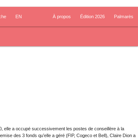
che
EN
À propos
Édition 2026
Palmarès
0, elle a occupé successivement les postes de conseillère à la
remise des 3 fonds qu’elle a géré (FIP, Cogeco et Bell), Claire Dion a