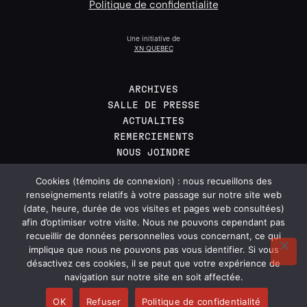
Politique de confidentialite
Une initiative de
XN QUEBEC
ARCHIVES
SALLE DE PRESSE
ACTUALITES
REMERCIEMENTS
NOUS JOINDRE
EN
Cookies (témoins de connexion) : nous recueillons des
renseignements relatifs à votre passage sur notre site web
(date, heure, durée de vos visites et pages web consultées)
afin d’optimiser votre visite. Nous ne pouvons cependant pas
Inscrivez-vous a l'infolettre pour recevoir
recueillir de données personnelles vous concernant, ce qui
toutes les nouvelles des NUMIX.
implique que nous ne pouvons pas vous identifier. Si vous
désactivez ces cookies, il se peut que votre expérience de
navigation sur notre site en soit affectée.
S’INSCRIRE
OK
Refuser
Politique de confidentialité