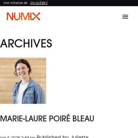
Une initiative de
XN QUÉBEC
menu
ARCHIVES
MARIE-LAURE POIRÉ BLEAU
Published by
Juliette