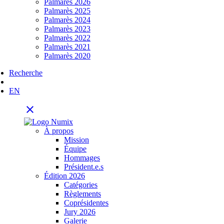
Palmarès 2026
Palmarès 2025
Palmarès 2024
Palmarès 2023
Palmarès 2022
Palmarès 2021
Palmarès 2020
Recherche
EN
close
À propos
Mission
Équipe
Hommages
Président.e.s
Édition 2026
Catégories
Règlements
Coprésidentes
Jury 2026
Galerie