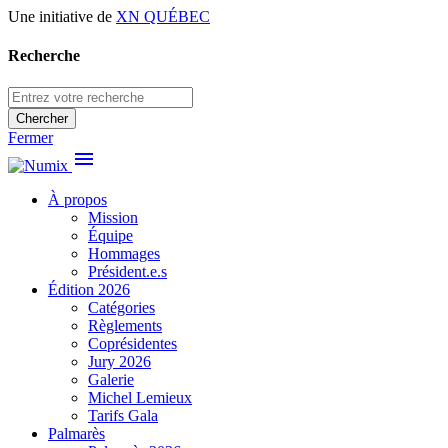
Une initiative de
XN QUÉBEC
Recherche
Chercher
Fermer
menu
À propos
Mission
Équipe
Hommages
Président.e.s
Édition 2026
Catégories
Règlements
Coprésidentes
Jury 2026
Galerie
Michel Lemieux
Tarifs Gala
Palmarès