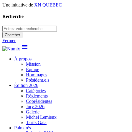
Une initiative de
XN QUÉBEC
Recherche
Chercher
Fermer
menu
À propos
Mission
Équipe
Hommages
Président.e.s
Édition 2026
Catégories
Règlements
Coprésidentes
Jury 2026
Galerie
Michel Lemieux
Tarifs Gala
Palmarès