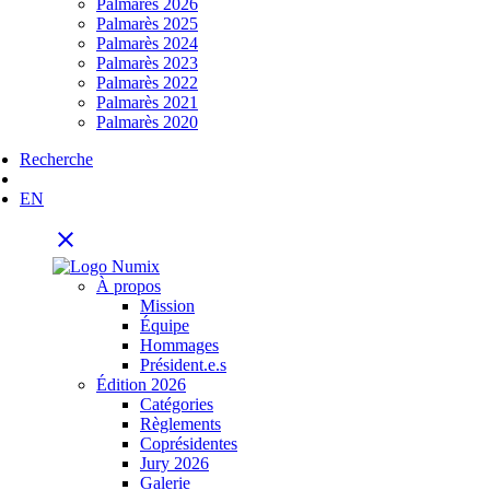
Palmarès 2026
Palmarès 2025
Palmarès 2024
Palmarès 2023
Palmarès 2022
Palmarès 2021
Palmarès 2020
Recherche
EN
close
À propos
Mission
Équipe
Hommages
Président.e.s
Édition 2026
Catégories
Règlements
Coprésidentes
Jury 2026
Galerie