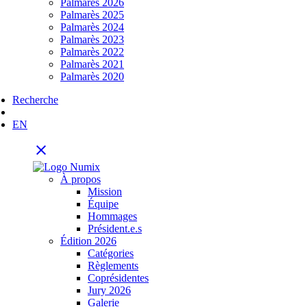
Palmarès 2026
Palmarès 2025
Palmarès 2024
Palmarès 2023
Palmarès 2022
Palmarès 2021
Palmarès 2020
Recherche
EN
close
À propos
Mission
Équipe
Hommages
Président.e.s
Édition 2026
Catégories
Règlements
Coprésidentes
Jury 2026
Galerie