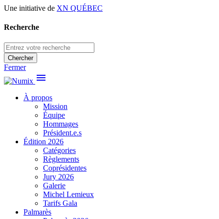
Une initiative de
XN QUÉBEC
Recherche
Chercher
Fermer
menu
À propos
Mission
Équipe
Hommages
Président.e.s
Édition 2026
Catégories
Règlements
Coprésidentes
Jury 2026
Galerie
Michel Lemieux
Tarifs Gala
Palmarès