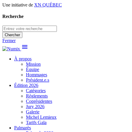
Une initiative de
XN QUÉBEC
Recherche
Chercher
Fermer
menu
À propos
Mission
Équipe
Hommages
Président.e.s
Édition 2026
Catégories
Règlements
Coprésidentes
Jury 2026
Galerie
Michel Lemieux
Tarifs Gala
Palmarès