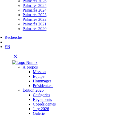
Palmarès 2026
Palmarès 2025
Palmarès 2024
Palmarès 2023
Palmarès 2022
Palmarès 2021
Palmarès 2020
Recherche
EN
close
À propos
Mission
Équipe
Hommages
Président.e.s
Édition 2026
Catégories
Règlements
Coprésidentes
Jury 2026
Galerie