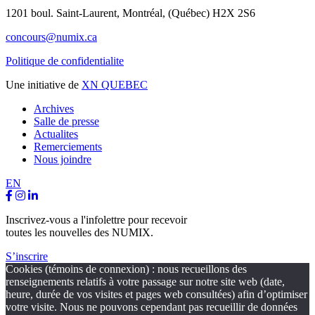
1201 boul. Saint-Laurent,
Montréal, (Québec) H2X 2S6
concours@numix.ca
Politique de confidentialite
Une initiative de
XN QUEBEC
Archives
Salle de presse
Actualites
Remerciements
Nous joindre
EN
Inscrivez-vous a l'infolettre pour recevoir
toutes les nouvelles des NUMIX.
S’inscrire
Cookies (témoins de connexion) : nous recueillons des
renseignements relatifs à votre passage sur notre site web (date,
heure, durée de vos visites et pages web consultées) afin d’optimiser
votre visite. Nous ne pouvons cependant pas recueillir de données