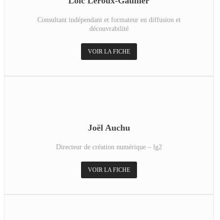
Loic Leroux-Gaullier
Consultant indépendant et formateur en diffusion et
découvrabilité
VOIR LA FICHE
Joël Auchu
Directeur de création numérique – lg2
VOIR LA FICHE