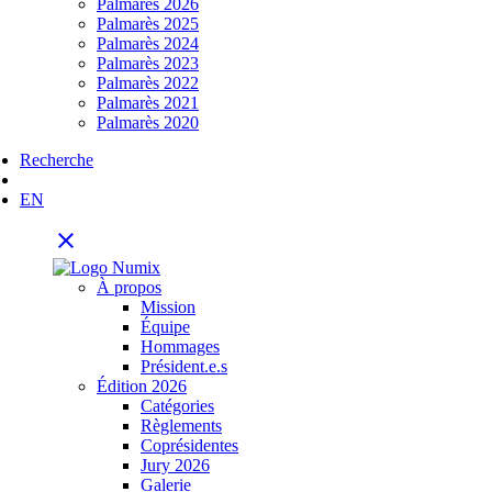
Palmarès 2026
Palmarès 2025
Palmarès 2024
Palmarès 2023
Palmarès 2022
Palmarès 2021
Palmarès 2020
Recherche
EN
close
À propos
Mission
Équipe
Hommages
Président.e.s
Édition 2026
Catégories
Règlements
Coprésidentes
Jury 2026
Galerie