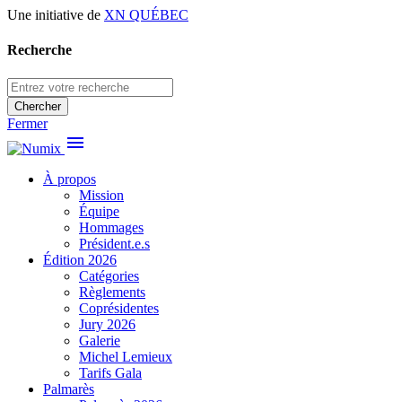
Une initiative de
XN QUÉBEC
Recherche
Chercher
Fermer
menu
À propos
Mission
Équipe
Hommages
Président.e.s
Édition 2026
Catégories
Règlements
Coprésidentes
Jury 2026
Galerie
Michel Lemieux
Tarifs Gala
Palmarès